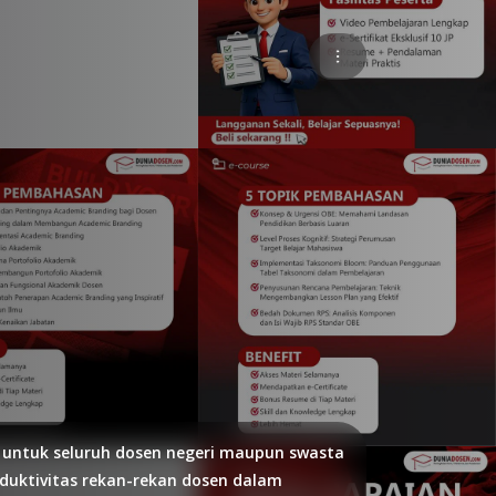
n untuk seluruh dosen negeri maupun swasta
oduktivitas rekan-rekan dosen dalam