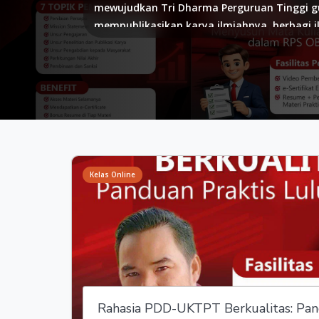
mewujudkan Tri Dharma Perguruan Tinggi g
mempublikasikan karya ilmiahnya, berbagi il
kerjasama dan kolaborasi, serta berbagi tips
informasi berharga untuk akademisi maupun
untuk para dosen berkontribusi dalam kegiat
consulting, training, kegiatan seminar dan
untuk bergabung menjadi kontributor aktif
Kelas Online
Rahasia PDD-UKTPT Berkualitas: Pand