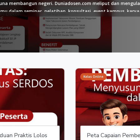
una membangun negeri. Duniadosen.com meliput dan mengulas
mu dalam seminar, pelatihan, konsultasi, event kampus, karya c
 dan trik capaian pretasinya. Liputan ini diharapkan dapat menj
 stakeholder triple helix Indonesia. Hal menarik berikutnya
an sosial non-profit maupun bisnis yang bentuknya tulisan, pr
 workshop dengan skema revenue sharing. Singkatnya, duniado
 produktif ekosistem duniadosen.com.
Kelas Online
uan Praktis Lolos
Peta Capaian Pembel