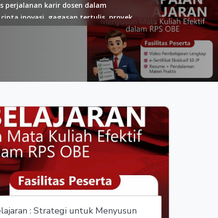
 perjalanan karir dosen dalam
ipta inovasi, gagasan tertulis, proyek
adi inspirasi, peluang, action plan, dan
 adalah Duniadosen.com menyediakan tempat
ogram kolaborasi, penelitian, coaching,
sen.com mengajak seluruh dosen Indonesia
ajaran : Strategi untuk Menyusun