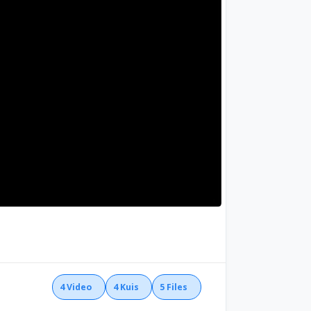
4
Video
4
Kuis
5
Files