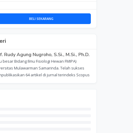
BELI SEKARANG
ri
f. Rudy Agung Nugroho, S.Si., M.Si., Ph.D.
 besar Bidang Ilmu Fisiologi Hewan FMIPA)
versitas Mulawarman Samarinda. Telah sukses
ublikasikan 64 artikel di jurnal terindeks Scopus