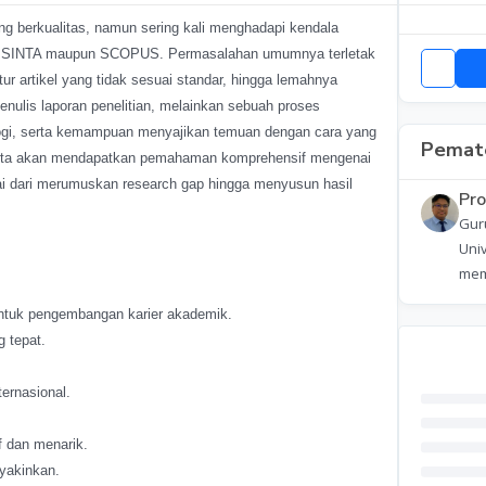
ang berkualitas, namun sering kali menghadapi kendala
ndeks SINTA maupun SCOPUS. Permasalahan umumnya terletak
tur artikel yang tidak sesuai standar, hingga lemahnya
enulis laporan penelitian, melainkan sebuah proses
ologi, serta kemampuan menyajikan temuan dengan cara yang
Pemate
serta akan mendapatkan pemahaman komprehensif mengenai
mulai dari merumuskan research gap hingga menyusun hasil
Pro
Guru
Uni
memp
untuk pengembangan karier akademik.
g tepat.
ternasional.
f dan menarik.
yakinkan.