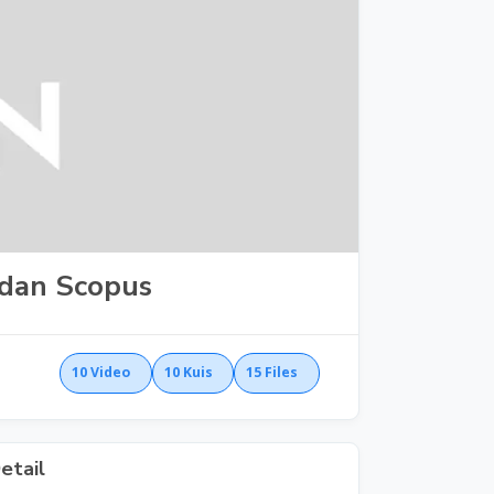
 dan Scopus
10
Video
10
Kuis
15
Files
etail