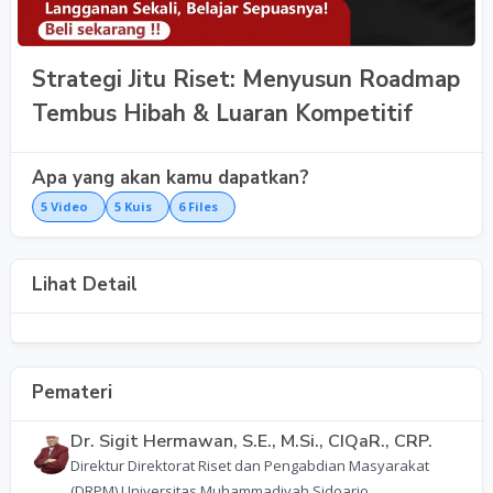
Strategi Jitu Riset: Menyusun Roadmap
Tembus Hibah & Luaran Kompetitif
Apa yang akan kamu dapatkan?
5
Video
5
Kuis
6
Files
Lihat Detail
Pemateri
Dr. Sigit Hermawan, S.E., M.Si., CIQaR., CRP.
Direktur Direktorat Riset dan Pengabdian Masyarakat
(DRPM) Universitas Muhammadiyah Sidoarjo