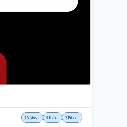
6
Video
6
Kuis
7
Files