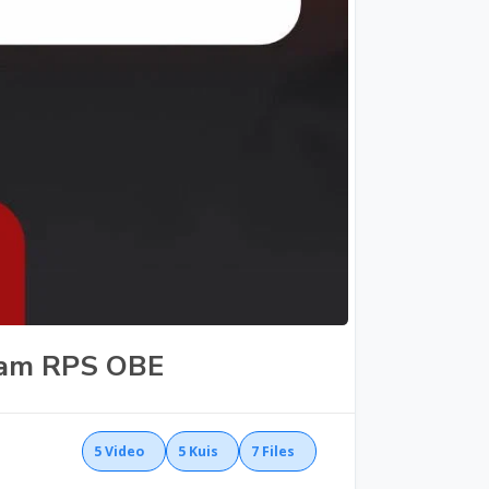
alam RPS OBE
5
Video
5
Kuis
7
Files