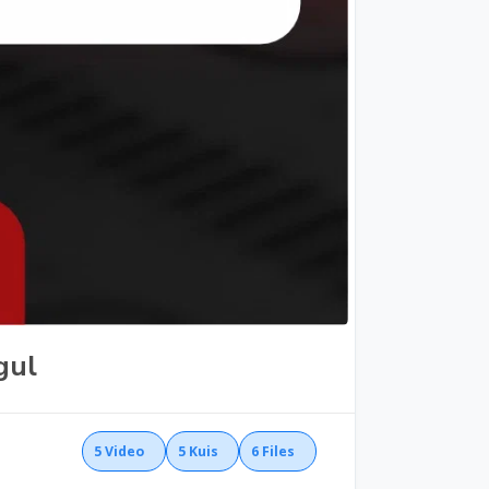
gul
5
Video
5
Kuis
6
Files