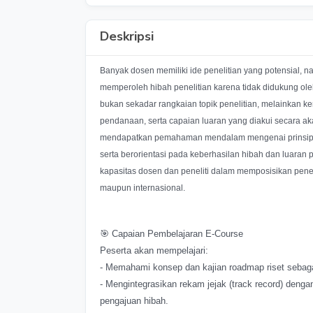
Deskripsi
Banyak dosen memiliki ide penelitian yang potensial, 
memperoleh hibah penelitian karena tidak didukung oleh 
bukan sekadar rangkaian topik penelitian, melainkan ke
pendanaan, serta capaian luaran yang diakui secara aka
mendapatkan pemahaman mendalam mengenai prinsip dan
serta berorientasi pada keberhasilan hibah dan luaran 
kapasitas dosen dan peneliti dalam memposisikan penelit
maupun internasional.
🎯 Capaian Pembelajaran E-Course
Peserta akan mempelajari:
- Memahami konsep dan kajian roadmap riset sebaga
- Mengintegrasikan rekam jejak (track record) deng
pengajuan hibah.