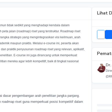
Lihat D
namun tidak sedikit yang menghadapi kendala dalam
peta jalan (roadmap) riset yang terstruktur. Roadmap riset
rangka strategis yang mengintegrasikan visi keilmuan, arah
demik maupun praktis. Melalui e-course ini, peserta akan
 praktik penyusunan roadmap riset yang relevan, aplikatif,
Pemate
penelitian. E-course ini juga dirancang untuk memperkuat
ian mereka agar lebih kompetitif, baik di tingkat nasional
Dr.
Dir
(DR
i dasar pengembangan arah penelitian jangka panjang.
an roadmap riset guna memperkuat posisi kompetitif dalam