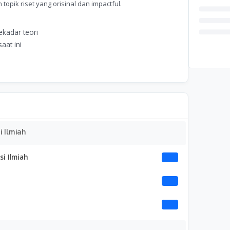
opik riset yang orisinal dan impactful.
kadar teori
aat ini
 Ilmiah
i Ilmiah