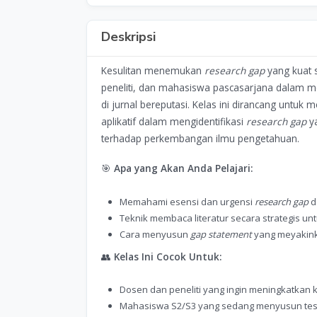
Deskripsi
Kesulitan menemukan
research gap
yang kuat 
peneliti, dan mahasiswa pascasarjana dalam men
di jurnal bereputasi. Kelas ini dirancang untuk
aplikatif dalam mengidentifikasi
research gap
ya
terhadap perkembangan ilmu pengetahuan.
🎯
Apa yang Akan Anda Pelajari:
Memahami esensi dan urgensi
research gap
da
Teknik membaca literatur secara strategis un
Cara menyusun
gap statement
yang meyakinka
👥
Kelas Ini Cocok Untuk:
Dosen dan peneliti yang ingin meningkatkan ku
Mahasiswa S2/S3 yang sedang menyusun tesis