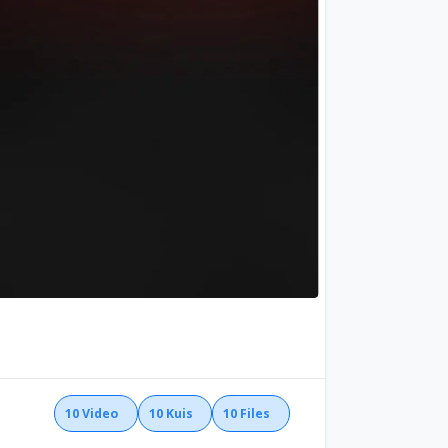
10
Video
10
Kuis
10
Files